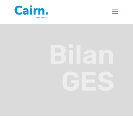
Bilan
GES